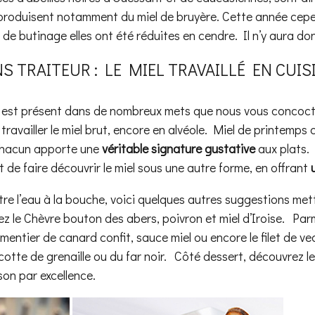
s produisent notamment du miel de bruyère. Cette année cepen
 de butinage elles ont été réduites en cendre. Il n’y aura d
S TRAITEUR : LE MIEL TRAVAILLÉ EN CUIS
ise est présent dans de nombreux mets que nous vous conco
travailler le miel brut, encore en alvéole. Miel de printemps
chacun apporte une
véritable signature gustative
aux plats. 
 de faire découvrir le miel sous une autre forme, en offrant
re l’eau à la bouche, voici quelques autres suggestions metta
ez le Chèvre bouton des abers, poivron et miel d’Iroise. Parmi
mentier de canard confit, sauce miel ou encore le filet de ve
cotte de grenaille ou du far noir. Côté dessert, découvrez le
ison par excellence.