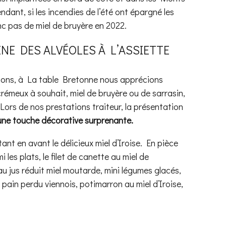
dant, si les incendies de l’été ont épargné les
onc pas de miel de bruyère en 2022.
INE DES ALVÉOLES À L’ASSIETTE
ctons, à La table Bretonne nous apprécions
 crémeux à souhait, miel de bruyère ou de sarrasin,
Lors de nos prestations traiteur, la présentation
une touche décorative surprenante.
nt en avant le délicieux miel d’Iroise. En pièce
 les plats, le filet de canette au miel de
au jus réduit miel moutarde, mini légumes glacés,
 pain perdu viennois, potimarron au miel d’Iroise,