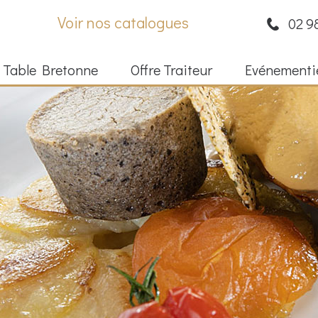
Voir nos catalogues
02 9
 Table Bretonne
Offre Traiteur
Evénementi