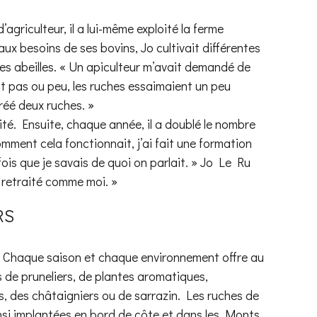
’agriculteur, il a lui-même exploité la ferme
aux besoins de ses bovins, Jo cultivait différentes
 des abeilles. « Un apiculteur m’avait demandé de
t pas ou peu, les ruches essaimaient un peu
réé deux ruches. »
vité. Ensuite, chaque année, il a doublé le nombre
mment cela fonctionnait, j’ai fait une formation
ois que je savais de quoi on parlait. » Jo Le Ru
 retraité comme moi. »
RS
... Chaque saison et chaque environnement offre au
urs de pruneliers, de plantes aromatiques,
es, des châtaigniers ou de sarrazin. Les ruches de
nsi implantées en bord de côte et dans les Monts