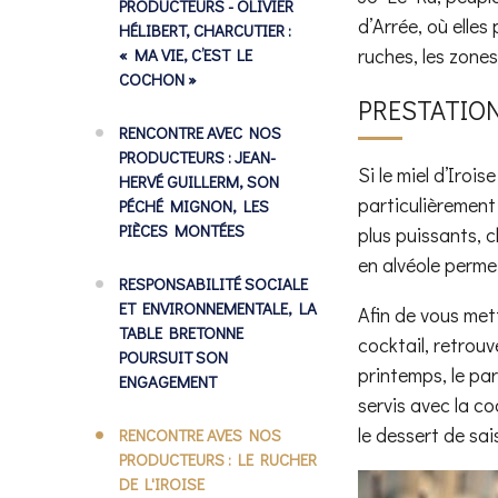
PRODUCTEURS - OLIVIER
d’Arrée, où elle
HÉLIBERT, CHARCUTIER :
ruches, les zones
« MA VIE, C’EST LE
COCHON »
PRESTATION
RENCONTRE AVEC NOS
PRODUCTEURS : JEAN-
Si le miel d’Iro
HERVÉ GUILLERM, SON
particulièrement 
PÉCHÉ MIGNON, LES
PIÈCES MONTÉES
plus puissants, 
en alvéole permet
RESPONSABILITÉ SOCIALE
ET ENVIRONNEMENTALE, LA
Afin de vous mett
TABLE BRETONNE
cocktail, retrouv
POURSUIT SON
printemps, le par
ENGAGEMENT
servis avec la co
le dessert de sa
RENCONTRE AVES NOS
PRODUCTEURS : LE RUCHER
DE L'IROISE