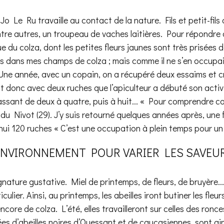
Jo Le Ru travaille au contact de la nature. Fils et petit-fils d
ntre autres, un troupeau de vaches laitières. Pour répondre 
ue du colza, dont les petites fleurs jaunes sont très prisées
s dans mes champs de colza ; mais comme il ne s’en occupai
Une année, avec un copain, on a récupéré deux essaims et c
est donc avec deux ruches que l’apiculteur a débuté son acti
assant de deux à quatre, puis à huit... « Pour comprendre co
du Nivot (29). J’y suis retourné quelques années après, une f
ui 120 ruches « C’est une occupation à plein temps pour un
’ENVIRONNEMENT POUR VARIER LES SAVEU
ignature gustative. Miel de printemps, de fleurs, de bruyère
iculier. Ainsi, au printemps, les abeilles iront butiner les fle
core de colza. L’été, elles travailleront sur celles des ronc
es d’abeilles noires d’Ouessant et de caucasiennes, sont ai