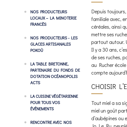
Depuis toujours, 
NOS PRODUCTEURS
LOCAUX – LA MINOTERIE
familiale avec, e
FRANCÈS
céréales, ainsi q
mettre ses ruche
NOS PRODUCTEURS - LES
partout autour. 
GLACES ARTISANALES
Il y a 30 ans, c’
POKOÙ
de ses ruches, p
LA TABLE BRETONNE,
au Rucher école 
PARTENAIRE DU FONDS DE
compte aujourd’h
DOTATION OCÉANOPOLIS
ACTS
CHOISIR L
LA CUISINE VÉGÉTARIENNE
POUR TOUS VOS
Tout miel a sa s
ÉVÈNEMENTS
miel un goût part
d’aubépines ou en
RENCONTRE AVEC NOS
Jo Le Ru, peuplé